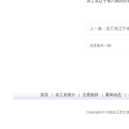
农工党辽宁省八届四次
这是最后一篇!
首页
农工党简介
主委致辞
要闻动态
|
|
|
|
Copyright © 中国农工民主党辽