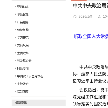
中共中央政治局
要闻动态
参政议政
2026/1/9
10
社会服务
组织机构
听取全国人大常
学习研究
党员风采
主委致辞
预决算公开
中共中央政治
时政要闻
协、最高人民法院
中国农工民主党章程
记习近平主持会议
主题教育
会议指出，党
精彩图集
院党组工作汇报和
领导落实到国家治
最新资讯