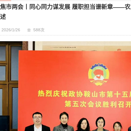
会党员两会履职综述
焦市两会丨同心同力谋发展 履职担当谱新章——
述
2026/1/26
588次