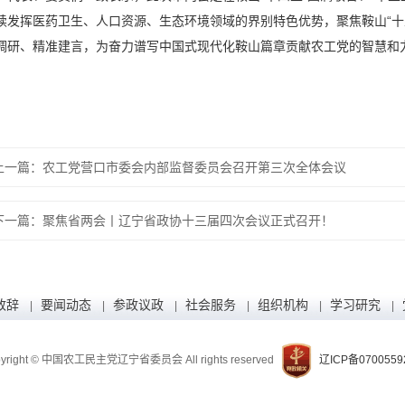
续发挥医药卫生、人口资源、生态环境领域的界别特色优势，聚焦鞍山“十
调研、精准建言，为奋力谱写中国式现代化鞍山篇章贡献农工党的智慧和
上一篇：农工党营口市委会内部监督委员会召开第三次全体会议
下一篇：聚焦省两会丨辽宁省政协十三届四次会议正式召开！
致辞
要闻动态
参政议政
社会服务
组织机构
学习研究
|
|
|
|
|
|
yright © 中国农工民主党辽宁省委员会 All rights reserved
辽ICP备070055