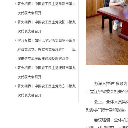
薪火相传丨中国农工民主党阜新市第六
次代表大会召开
薪火相传丨中国农工民主党沈阳市第九
次代表大会召开
学习专栏丨如何以坚定历史自信不断开
辟管党治党、兴党强党新境界？——纵
深推进党风廉政建设和反腐败斗争
薪火相传丨中国农工民主党抚顺市第九
次代表大会召开
为深入推进“参政
薪火相传丨中国农工民主党丹东市第九
工党辽宁省委会机关召
次代表大会召开
会上，全体人员集
矩办事”“把干净和担当
会议强调，全体机
求是、依规履职，立足