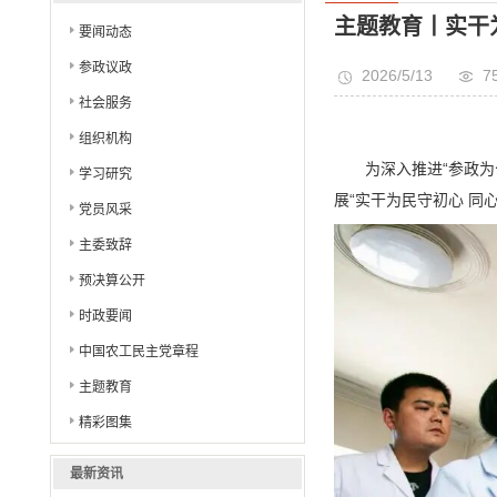
主题教育丨实干
要闻动态
参政议政
2026/5/13
7
社会服务
组织机构
为深入推进“参政
学习研究
展“实干为民守初心 
党员风采
主委致辞
预决算公开
时政要闻
中国农工民主党章程
主题教育
精彩图集
最新资讯